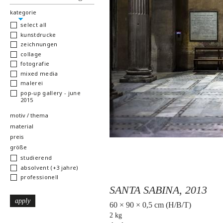
hide
kategorie
select all
kunstdrucke
zeichnungen
collage
fotografie
mixed media
malerei
pop-up gallery - june
2015
show
motiv / thema
show
material
show
preis
show
größe
studierend
absolvent (+3 jahre)
professionell
SANTA SABINA,
2013
60 × 90 × 0,5 cm (H/B/T)
2 kg