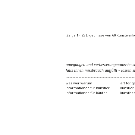
Seiten
Zeige 1 - 25 Ergebnisse von 60 Kunstwerk
anregungen und verbesserungswünsche s
falls ihnen missbrauch auffällt - lassen si
was wer warum
art for 
informationen für künstler
künstler
informationen für käufer
kunstho