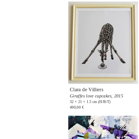
Clara de Villiers
Giraffes love cupcakes,
2015
32 × 21 × 1.5 cm (H/B/T)
490,00 €