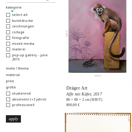
hide
kategorie
select all
kunstdrucke
zeichnungen
collage
fotografie
mixed media
malerei
pop-up gallery - june
2015
show
motiv / thema
show
material
show
preis
show
größe
Dräger Art
studierend
Affe mit Käfer,
2017
absolvent (+3 jahre)
80 × 60 × 2 cm (H/B/T)
professionell
800,00 €