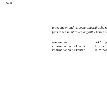
anregungen und verbesserungswünsche s
falls ihnen missbrauch auffällt - lassen si
was wer warum
art for 
informationen für künstler
künstler
informationen für käufer
kunstho