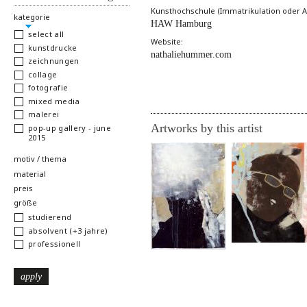
Kunsthochschule (Immatrikulation oder A
hide
kategorie
HAW Hamburg
select all
Website:
kunstdrucke
nathaliehummer.com
zeichnungen
collage
fotografie
mixed media
malerei
Artworks by this artist
pop-up gallery - june
2015
show
motiv / thema
show
material
show
preis
show
größe
studierend
absolvent (+3 jahre)
professionell